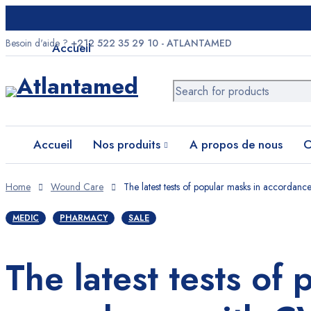
Besoin d'aide ?
+212 522 35 29 10 - ATLANTAMED
Accueil
Nos produits
A propos de nous
Catalogues PDF
Accueil
Nos produits
A propos de nous
C
Contact
Home
Wound Care
The latest tests of popular masks in accordanc
MEDIC
PHARMACY
SALE
Besoin d'aide ?
+212 522 35 29 10 - ATLANTAMED
The latest tests of