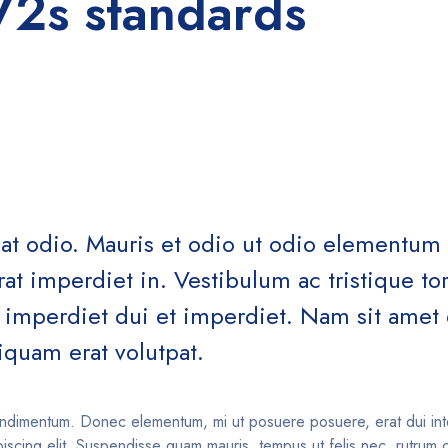
V2s standards
n at odio. Mauris et odio ut odio elementu
t imperdiet in. Vestibulum ac tristique tort
t imperdiet dui et imperdiet. Nam sit amet 
Aliquam erat volutpat.
ndimentum. Donec elementum, mi ut posuere posuere, erat dui inte
iscing elit. Suspendisse quam mauris, tempus ut felis nec, rutrum 