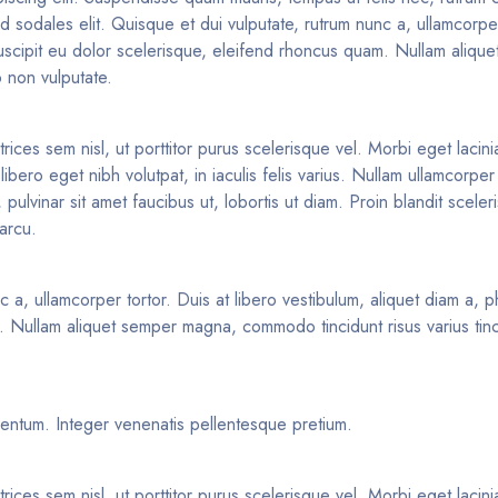
sodales elit. Quisque et dui vulputate, rutrum nunc a, ullamcorper 
 suscipit eu dolor scelerisque, eleifend rhoncus quam. Nullam aliq
o non vulputate.
trices sem nisl, ut porttitor purus scelerisque vel. Morbi eget lacin
ibero eget nibh volutpat, in iaculis felis varius. Nullam ullamcorp
pulvinar sit amet faucibus ut, lobortis ut diam. Proin blandit scele
 arcu.
c a, ullamcorper tortor. Duis at libero vestibulum, aliquet diam a,
m. Nullam aliquet semper magna, commodo tincidunt risus varius tinc
mentum. Integer venenatis pellentesque pretium.
trices sem nisl, ut porttitor purus scelerisque vel. Morbi eget lacin