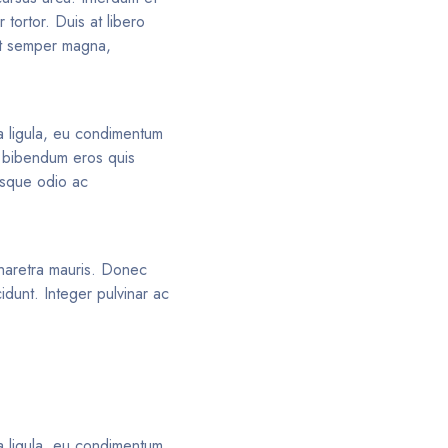
tortor. Duis at libero
uet semper magna,
ia ligula, eu condimentum
er bibendum eros quis
risque odio ac
 pharetra mauris. Donec
idunt. Integer pulvinar ac
ia ligula, eu condimentum