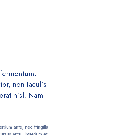
m fermentum.
or, non iaculis
erat nisl. Nam
rdum ante, nec fringilla
cursus arcu. Interdum et