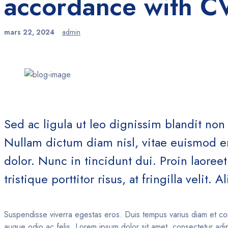
accordance with C
mars 22, 2024
admin
Sed ac ligula ut leo dignissim blandit no
Nullam dictum diam nisl, vitae euismod era
dolor. Nunc in tincidunt dui. Proin laoree
tristique porttitor risus, at fringilla velit. 
Suspendisse viverra egestas eros. Duis tempus varius diam et co
augue odio ac felis. Lorem ipsum dolor sit amet, consectetur adip