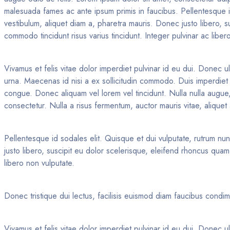
malesuada fames ac ante ipsum primis in faucibus. Pellentesque id 
vestibulum, aliquet diam a, pharetra mauris. Donec justo libero,
commodo tincidunt risus varius tincidunt. Integer pulvinar ac liber
Vivamus et felis vitae dolor imperdiet pulvinar id eu dui. Donec ul
urna. Maecenas id nisi a ex sollicitudin commodo. Duis imperdiet l
congue. Donec aliquam vel lorem vel tincidunt. Nulla nulla augue, 
consectetur. Nulla a risus fermentum, auctor mauris vitae, aliquet
Pellentesque id sodales elit. Quisque et dui vulputate, rutrum nun
justo libero, suscipit eu dolor scelerisque, eleifend rhoncus qua
libero non vulputate.
Donec tristique dui lectus, facilisis euismod diam faucibus condi
Vivamus et felis vitae dolor imperdiet pulvinar id eu dui. Donec ul