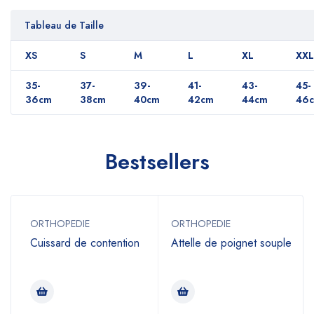
Tableau de Taille
XS
S
M
L
XL
XXL
35-
37-
39-
41-
43-
45-
36cm
38cm
40cm
42cm
44cm
46
Bestsellers
ORTHOPEDIE
ORTHOPEDIE
Cuissard de contention
Attelle de poignet souple