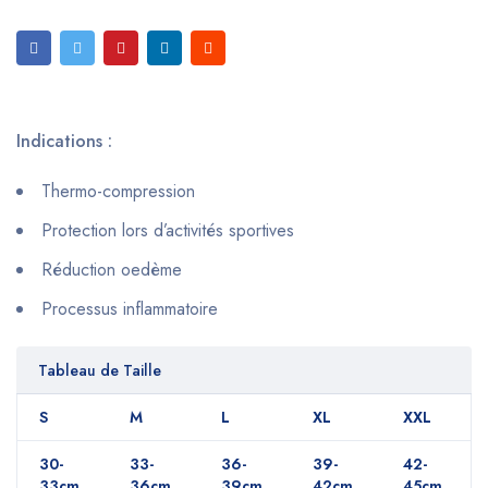
Indications :
Thermo-compression
Protection lors d’activités sportives
Réduction oedème
Processus inflammatoire
Tableau de Taille
S
M
L
XL
XXL
30-
33-
36-
39-
42-
33cm
36cm
39cm
42cm
45cm