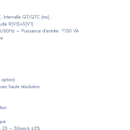
, Intervalle QT/QTC (ms),
tude R(V5)+S(V1)
50/60Hz – Puissance d’entrée: ?150 VA
le
 option)
ues haute résolution
tion
que
5 – 25 – 50mm/s ±5%