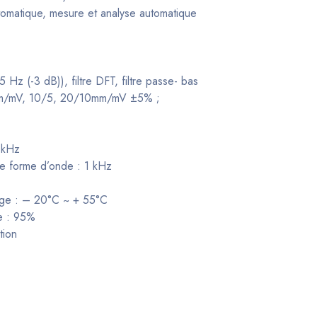
tomatique, mesure et analyse automatique
Hz (-3 dB)), filtre DFT, filtre passe- bas
0 mm/mV, 10/5, 20/10mm/mV ±5% ;
 kHz
e forme d’onde : 1 kHz
age : – 20°C ~ + 55°C
e : 95%
tion