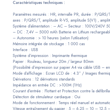
Caractéristiques techniques :
Paramètres mesurés : HR, intervalle PR, durée : P/QRS/T
axes : P/QRS/T, amplitude R-V5, amplitude S(V1) , ampli
Système d’alimentation : – AC – Secteur : 100V/240V 
– DC : 7,4V – 5000 mAh Batterie en Lithium rechargeab
– Autonomie : > 10 heures (selon l’utilisation)
Mémoire intégrée de stockage : 1 000 cas
Interface : USB
Système d’impression : Imprimante thermique
Papier : Rouleau, longueur 20m / largeur 80mm
(Possibilité d’impression sur papier A4 via câble USB – en
Mode d’affichage : Ecran LCD de : 4.3’’ / Images thermiq
Dérivations : 12 dérivations standards
Impédance en entrée DC : >100M (1Hz)
Courant d’entrée : Flottant et Protection contre la défibrilla
Détection de stimulateur cardiaque : Oui
Mode de fonctionnement : Temps réel manuel et automati
Vitesse entraînement du papier : 5 – 6,25 – 10 – 12,