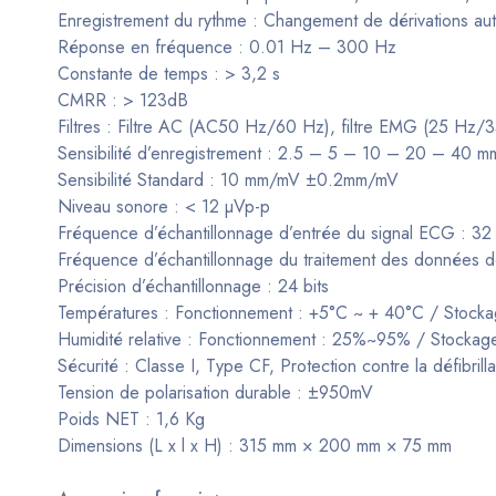
Enregistrement du rythme : Changement de dérivations au
Réponse en fréquence : 0.01 Hz – 300 Hz
Constante de temps : > 3,2 s
CMRR : > 123dB
Filtres : Filtre AC (AC50 Hz/60 Hz), filtre EMG (25 Hz/35 
Sensibilité d’enregistrement : 2.5 – 5 – 10 – 20 – 4
Sensibilité Standard : 10 mm/mV ±0.2mm/mV
Niveau sonore : < 12 µVp-p
Fréquence d’échantillonnage d’entrée du signal ECG : 32
Fréquence d’échantillonnage du traitement des données d
Précision d’échantillonnage : 24 bits
Températures : Fonctionnement : +5°C ~ + 40°C / Stock
Humidité relative : Fonctionnement : 25%~95% / Stockag
Sécurité : Classe I, Type CF, Protection contre la défibrilla
Tension de polarisation durable : ±950mV
Poids NET : 1,6 Kg
Dimensions (L x l x H) : 315 mm × 200 mm × 75 mm