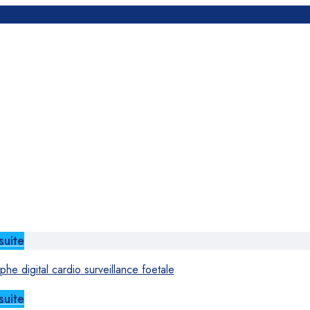
suite
he digital cardio surveillance foetale
suite