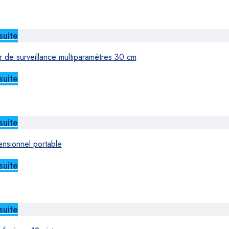
suite
r de surveillance multiparamètres 30 cm
suite
suite
ensionnel portable
suite
suite