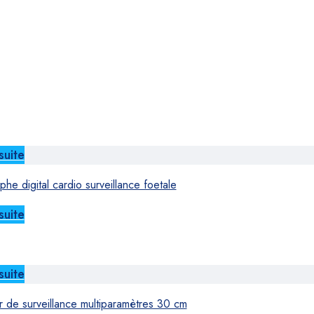
suite
he digital cardio surveillance foetale
suite
suite
r de surveillance multiparamètres 30 cm