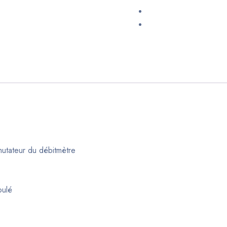
mutateur du débitmètre
oulé