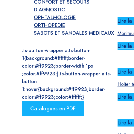
CONFORT ET SECOURS
DIAGNOSTIC
OPHTALMOLOGIE
Lire la 
ORTHOPEDIE
SABOTS ET SANDALES MEDICAUX
Moniteu
Lire la 
.ts-button-wrapper a.ts-button-
1{background:#ffffff;border-
color:#ff9923;border-width:1px
Lire la 
;color:#ff9923;}.ts-button-wrapper a.ts-
button-
Holter t
1:hover{background:#ff9923;border-
Lire la 
color:#ff9923;color:#ffffff;}
Catalogues en PDF
Lire la 