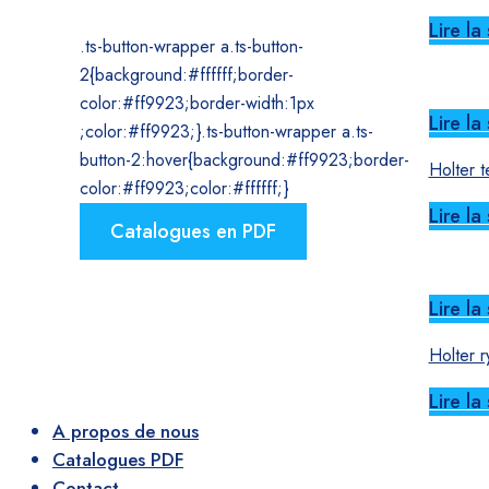
Lire la 
.ts-button-wrapper a.ts-button-
2{background:#ffffff;border-
color:#ff9923;border-width:1px
Lire la 
;color:#ff9923;}.ts-button-wrapper a.ts-
button-2:hover{background:#ff9923;border-
Holter t
color:#ff9923;color:#ffffff;}
Lire la 
Catalogues en PDF
Lire la 
Holter r
Lire la 
A propos de nous
Catalogues PDF
Contact