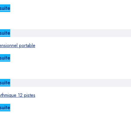
suite
suite
ensionnel portable
suite
suite
ythmique 12 pistes
suite