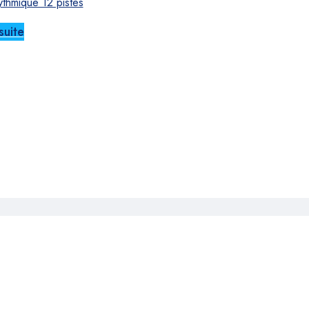
ythmique 12 pistes
suite