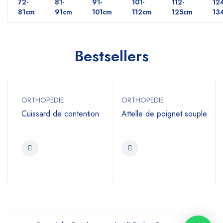
72-
81-
91-
101-
112-
124
81cm
91cm
101cm
112cm
125cm
13
Bestsellers
ORTHOPEDIE
ORTHOPEDIE
Cuissard de contention
Attelle de poignet souple