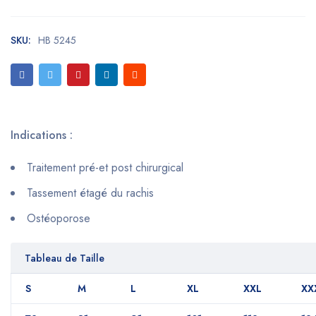
SKU:
HB 5245
Indications :
Traitement pré-et post chirurgical
Tassement étagé du rachis
Ostéoporose
Tableau de Taille
S
M
L
XL
XXL
XX