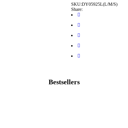
SKU:
DY05925L(L/M/S)
Share:
Bestsellers